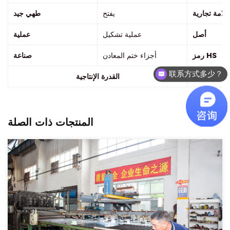
علامة تجارية
يفتح
طهي جيد
أصل
عملية تشكيل
عملية
رمز HS
أجزاء ختم المعادن
صناعة
联系方式多少？
القدرة الإنتاجية
المنتجات ذات الصلة