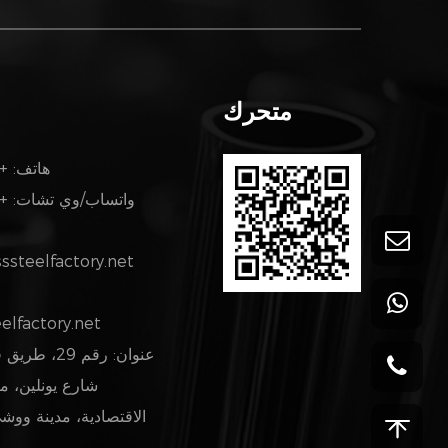
متحرك
هاتف: +86-15371069998
واتساب/وي تشات: +86-15371069998
steelfactory.net
elfactory.net
عنوان: رقم 9
شارع يونلين، م
الاقتصادية، مدينة ووش