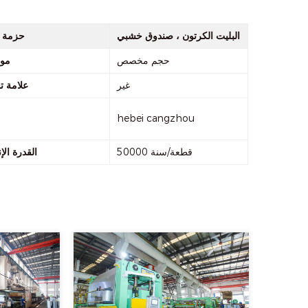
البليت الكرتون ، صندوق خشبي
حزمة ا
حجم مخصص
مو
غير
علامة ت
hebei cangzhou
50000 قطعة/سنة
القدرة الإن