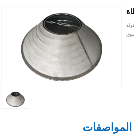
اة
ولة
المواصفات